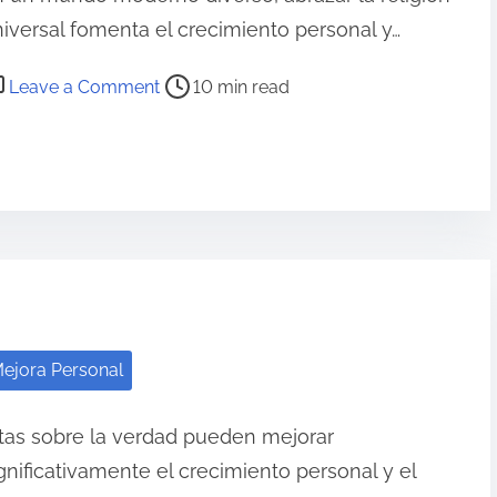
iversal fomenta el crecimiento personal y…
o
Leave a Comment
10 min read
n
R
e
l
i
g
i
ó
n
ejora Personal
U
n
tas sobre la verdad pueden mejorar
i
gnificativamente el crecimiento personal y el
v