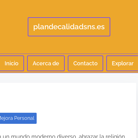
plandecalidadsns.es
Inicio
Acerca de
Contacto
Explorar
ejora Personal
 un mundo moderno diverso, abrazar la religión