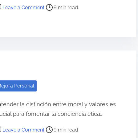
l
o
Leave a Comment
9 min read
e
A
n
r
p
L
d
r
i
a
e
b
d
n
r
:
d
o
P
i
s
e
z
q
r
a
u
s
ejora Personal
j
e
p
e
c
e
tender la distinción entre moral y valores es
,
a
c
ucial para fomentar la conciencia ética…
e
m
t
l
b
o
i
Leave a Comment
9 min read
C
i
n
v