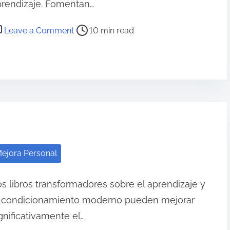
prendizaje. Fomentan…
e
r
o
Leave a Comment
10 min read
s
n
a
C
l
i
:
t
A
a
c
s
e
s
p
o
t
ejora Personal
b
a
r
n
s libros transformadores sobre el aprendizaje y
e
d
l condicionamiento moderno pueden mejorar
l
o
a
gnificativamente el…
e
V