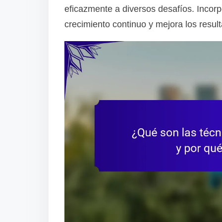
eficazmente a diversos desafíos. Incorpo
o
crecimiento continuo y mejora los resul
n
t
e
n
t