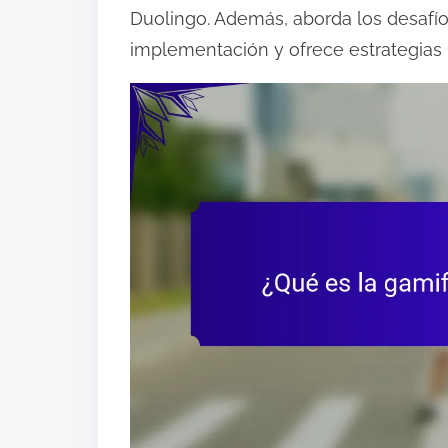
Duolingo. Además, aborda los desafí
o
implementación y ofrece estrategias p
n
t
e
n
t