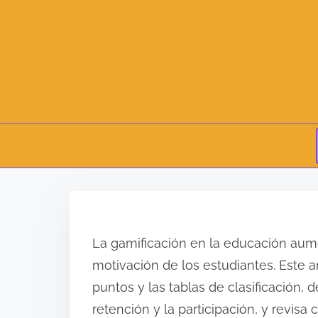
S
k
i
La gamificación en la educación aum
p
motivación de los estudiantes. Este a
t
puntos y las tablas de clasificación,
o
retención y la participación, y revis
c