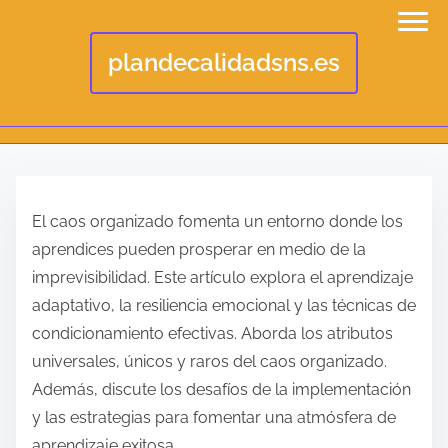
plandecalidadsns.es
S
k
El caos organizado fomenta un entorno donde los
i
aprendices pueden prosperar en medio de la
p
imprevisibilidad. Este artículo explora el aprendizaje
t
adaptativo, la resiliencia emocional y las técnicas de
o
condicionamiento efectivas. Aborda los atributos
c
universales, únicos y raros del caos organizado.
o
Además, discute los desafíos de la implementación
n
y las estrategias para fomentar una atmósfera de
t
aprendizaje exitosa.